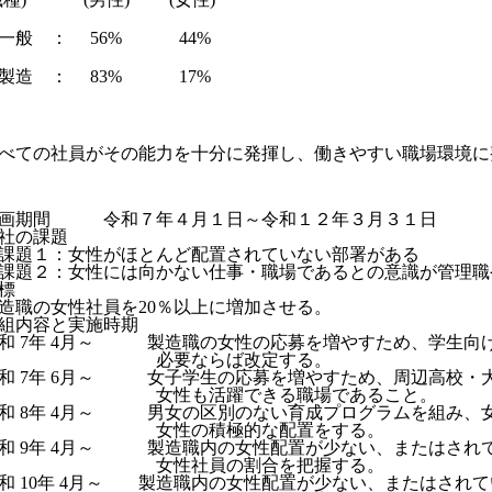
一般 ： 56% 44%
製造 ： 83% 17%
べての社員がその能力を十分に発揮し、働きやすい職場環境に
画期間 令和７年４月１日～令和１２年３月３１日
社の課題
課題１：女性がほとんど配置されていない部署がある
課題２：女性には向かない仕事・職場であるとの意識が管理職
標
造職の女性社員を20％以上に増加させる。
組内容と実施時期
和 7年 4月～ 製造職の女性の応募を増やすため、学生向
必要ならば改定する。
和 7年 6月～ 女子学生の応募を増やすため、周辺高校・
女性も活躍できる職場であること。
和 8年 4月～ 男女の区別のない育成プログラムを組み、
女性の積極的な配置をする。
和 9年 4月～ 製造職内の女性配置が少ない、またはされ
女性社員の割合を把握する。
和 10年 4月～ 製造職内の女性配置が少ない、またはされ