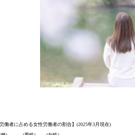
労働者に占める⼥性労働者の割合】(2025年3月現在)
職種) (男性) (女性)