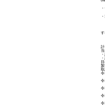
・
・
す
計
当
・
・
目
製
取
令
令
令
令
令